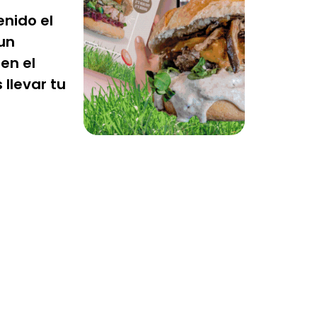
enido el
 un
en el
llevar tu