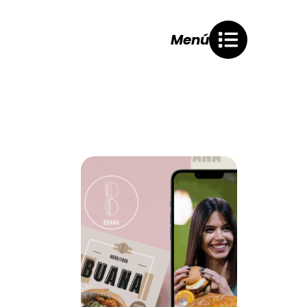
Menú
S