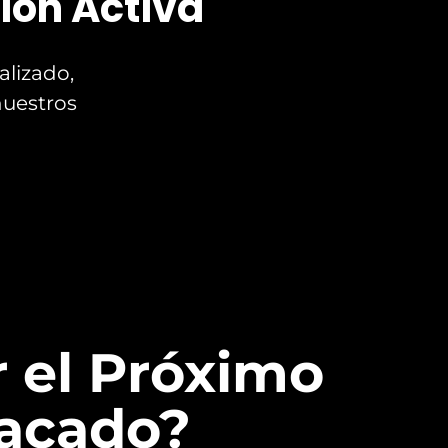
ión Activa
lizado,
nuestros
r el Próximo
tacado?