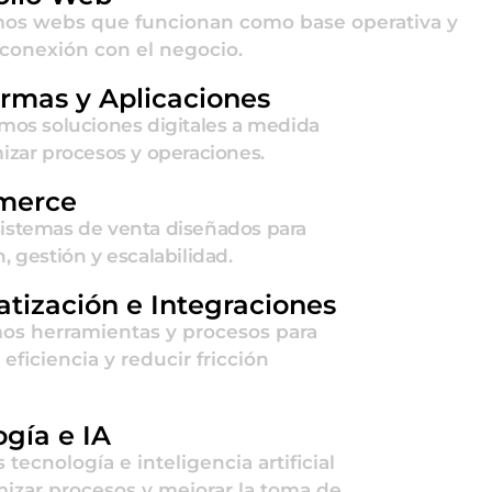
os webs que funcionan como base operativa y
conexión con el negocio.
ormas y Aplicaciones
amos soluciones digitales a medida
izar procesos y operaciones.
merce
istemas de venta diseñados para
, gestión y escalabilidad.
tización e Integraciones
s herramientas y procesos para
 eficiencia y reducir fricción
ogía e IA
tecnología e inteligencia artificial
mizar procesos y mejorar la toma de