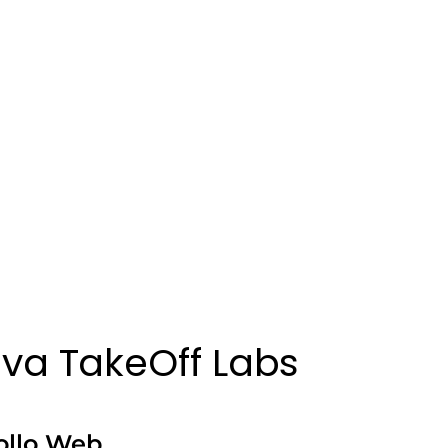
iva TakeOff Labs
ollo Web