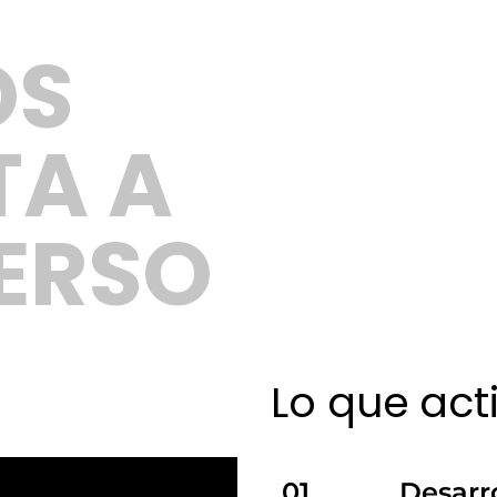
OS
TA A
ERSO
Lo que act
01.
Desarr