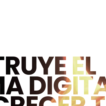
RUYE EL
A DIGIT
CRECER 