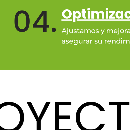
04.
Optimiza
Ajustamos y mejora
asegurar su rendimi
OYEC