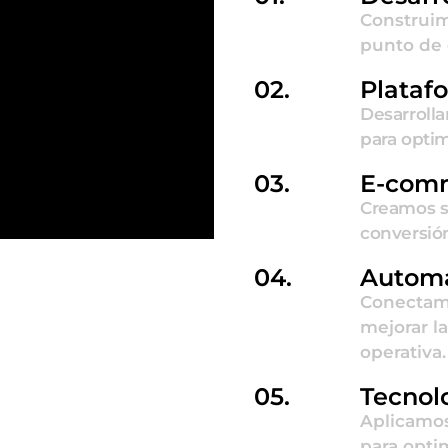
Construim
punto de 
02.
Plataf
Desarroll
para optim
03.
E-com
Creamos s
conversión
04.
Automa
Conectamo
mejorar la
operativa.
05.
Tecnol
Aplicamos 
para opti