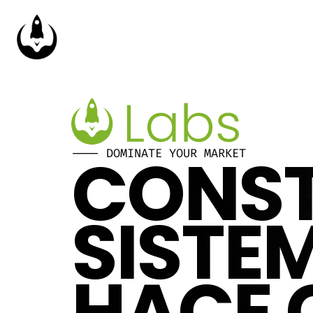
CONST
---- DOMINATE YOUR MARKET
SISTEM
HACE 