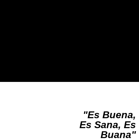
más allá del ámbito
local.
"Es Buena,
Es Sana, Es
Buana"