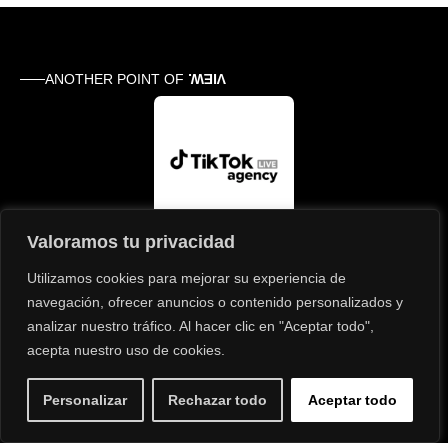
ANOTHER POINT OF
VIEW.
Valoramos tu privacidad
Utilizamos cookies para mejorar su experiencia de
navegación, ofrecer anuncios o contenido personalizados y
analizar nuestro tráfico. Al hacer clic en "Aceptar todo",
acepta nuestro uso de cookies.
Política de privacidad
Aviso legal
Política de cookies
Personalizar
Rechazar todo
Aceptar todo
© 2026 TakeOff Hub
INFORMACIÓN DEL PROYECTO