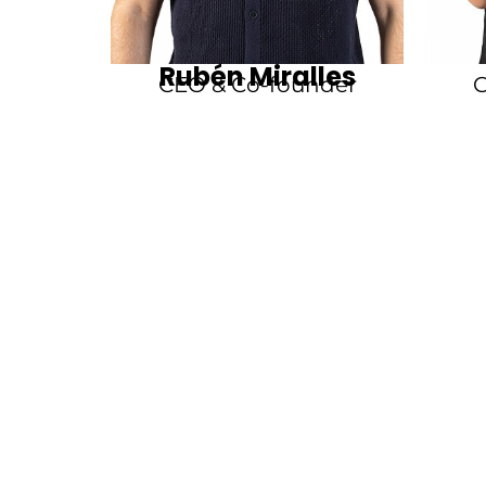
Rubén Miralles
CEO & Co-founder
C