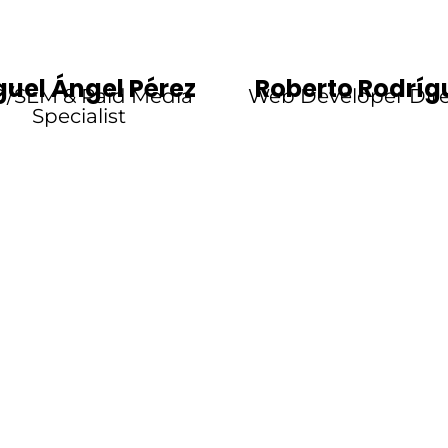
guel Ángel Pérez
Roberto Rodríg
/SEM & Paid Media
Web Developer Dire
Specialist