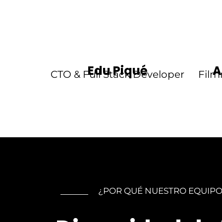
Edu Piqué
A
CTO & Full Stack Developer
Film
¿POR QUÉ NUESTRO EQUIPO