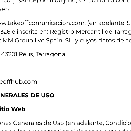
co (LSSI-CE) de 11 de julio, se facilitan a con
web:
www.takeoffcomunicacion.com, (en adelante, S
326 e inscrita en: Registro Mercantil de Tarr
s: MM Group live Spain, SL, y cuyos datos de c
, 43201 Reus, Tarragona.
keoffhub.com
GENERALES DE USO
Sitio Web
ones Generales de Uso (en adelante, Condicion