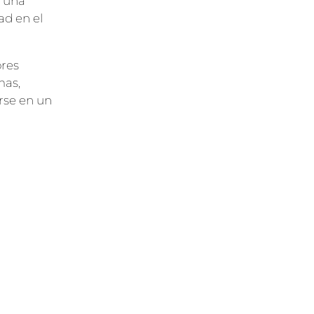
s una
ad en el
ores
mas,
arse en un