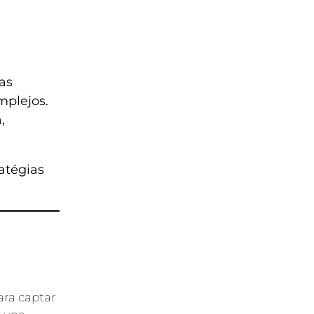
as
mplejos.
,
atégias
ara captar