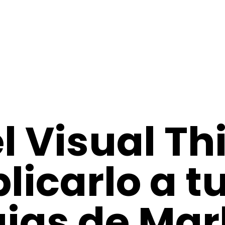
l Visual Th
icarlo a t
gias de Mar