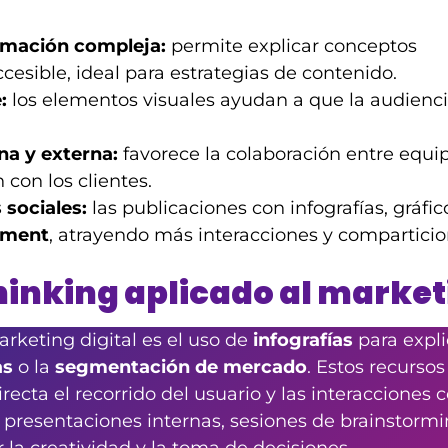
ormación compleja:
permite explicar conceptos
cesible, ideal para estrategias de contenido.
:
los elementos visuales ayudan a que la audienc
na y externa:
favorece la colaboración entre equi
 con los clientes.
 sociales:
las publicaciones con infografías, gráfic
ement
, atrayendo más interacciones y comparticio
hinking aplicado al marke
rketing digital es el uso de
infografías
para expli
as
o la
segmentación de mercado
. Estos recursos
recta el recorrido del usuario y las interacciones c
presentaciones internas, sesiones de brainstormi
 la creatividad y la toma de decisiones.