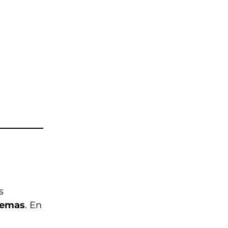
s
lemas
. En