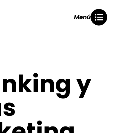
Menú
inking y
us
keting