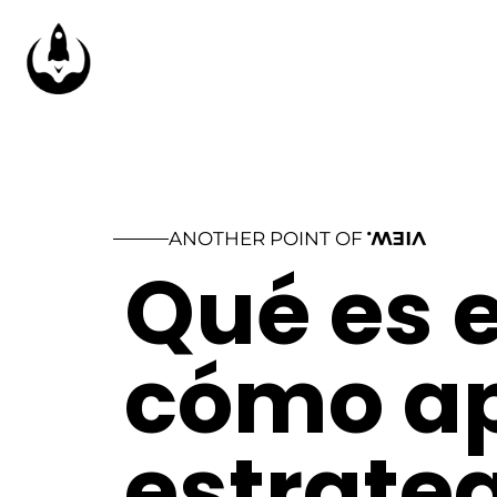
ANOTHER POINT OF
VIEW.
Qué es e
cómo apl
estrate