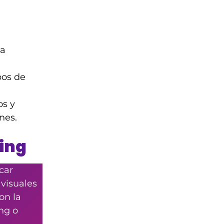
ia
pos de
os y
nes.
ting
car
 visuales
on la
ng o