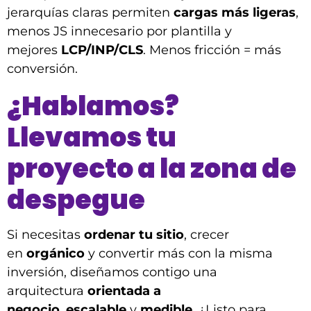
jerarquías claras permiten
cargas más ligeras
,
menos JS innecesario por plantilla y
mejores
LCP/INP/CLS
. Menos fricción = más
conversión.
¿Hablamos?
Llevamos tu
proyecto a la zona de
despegue
Si necesitas
ordenar tu sitio
, crecer
en
orgánico
y convertir más con la misma
inversión, diseñamos contigo una
arquitectura
orientada a
negocio
,
escalable
y
medible
. ¿Listo para