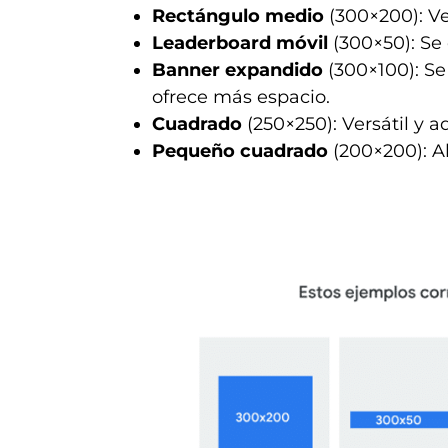
Rectángulo medio
(300×200): Ve
Leaderboard móvil
(300×50): Se 
Banner expandido
(300×100): Se
ofrece más espacio.
Cuadrado
(250×250): Versátil y 
Pequeño cuadrado
(200×200): A