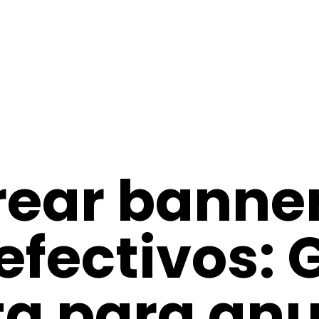
ear banne
efectivos: 
a para anu