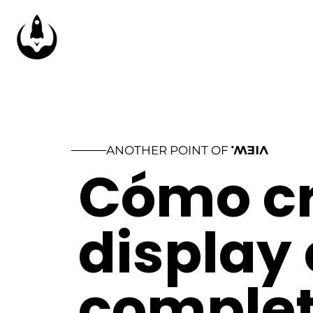
ANOTHER POINT OF
VIEW.
Cómo cr
display 
complet