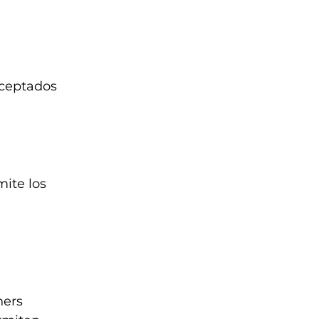
aceptados
mite los
ners