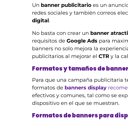
Un
banner publicitario
es un anuncio 
redes sociales y también correos ele
digital
.
No basta con crear un
banner atract
requisitos de
Google Ads
para maximi
banners no solo mejora la experienci
publicitarios al mejorar el
CTR
y la ca
Formatos y tamaños de banner
Para que una campaña publicitaria te
formatos de
banners display
recome
efectivos y comunes, tal como se exp
dispositivo en el que se muestran.
Formatos de banners para disp