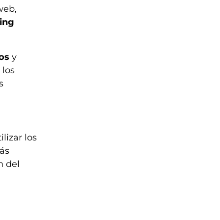
web,
ing
os
y
 los
s
lizar los
más
n del