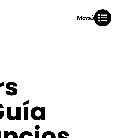
Menú
rs
Guía
ncios