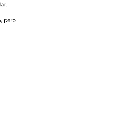
ar.
a
a, pero