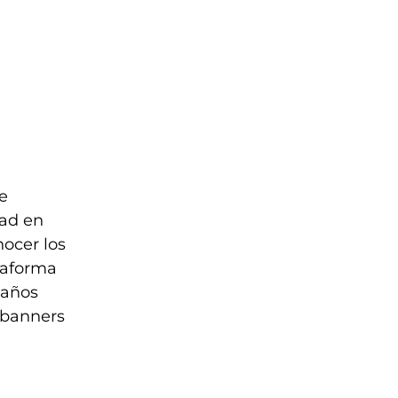
e
dad en
nocer los
taforma
maños
r banners