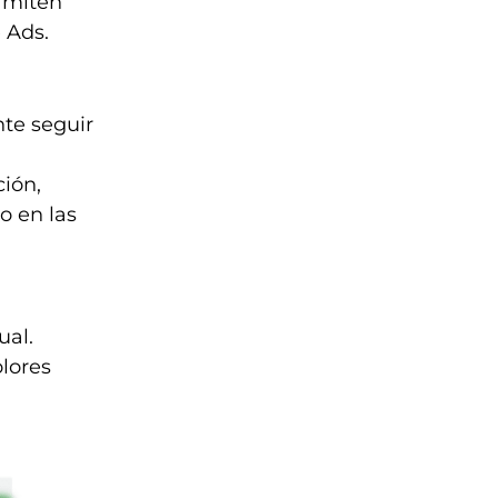
rmiten
 Ads.
nte seguir
ción,
o en las
ual.
lores