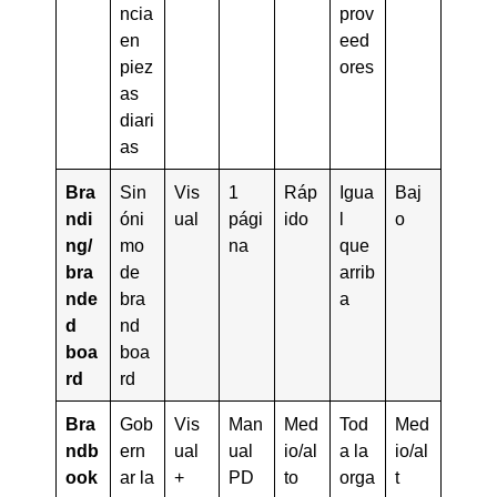
ncia
prov
en
eed
piez
ores
as
diari
as
Bra
Sin
Vis
1
Ráp
Igua
Baj
ndi
óni
ual
pági
ido
l
o
ng/
mo
na
que
bra
de
arrib
nde
bra
a
d
nd
boa
boa
rd
rd
Bra
Gob
Vis
Man
Med
Tod
Med
ndb
ern
ual
ual
io/al
a la
io/al
ook
ar la
+
PD
to
orga
t