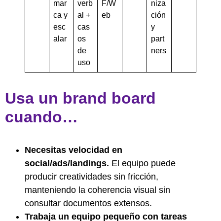
mar
verb
F/W
niza
ca y
al +
eb
ción
esc
cas
y
alar
os
part
de
ners
uso
Usa un brand board
cuando…
Necesitas velocidad en
social/ads/landings.
El equipo puede
producir creatividades sin fricción,
manteniendo la coherencia visual sin
consultar documentos extensos.
Trabaja un equipo pequeño con tareas