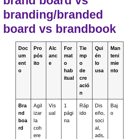
brand board vs
branding/branded
board vs brandbook
Doc
Pro
Alc
For
Tie
Qui
Man
um
pós
anc
mat
mp
én
teni
ent
ito
e
o
o
lo
mie
o
hab
de
usa
nto
itual
cre
ació
n
Bra
Agil
Vis
1
Ráp
Dis
Baj
nd
izar
ual
pági
ido
eño,
o
boa
la
na
soci
rd
coh
al,
ere
ads,