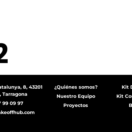
2
talunya, 8, 43201
¿Quiénes somos?
Kit 
, Tarragona
Nuestro Equipo
Kit Co
 99 09 97
Proyectos
B
akeoffhub.com