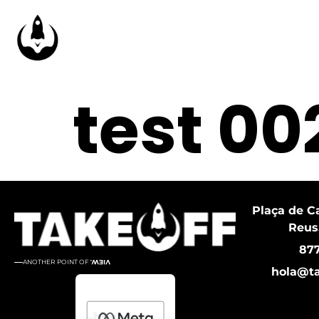
test 00
Plaça de Ca
Reus
877
ANOTHER POINT OF
VIEW.
hola@t