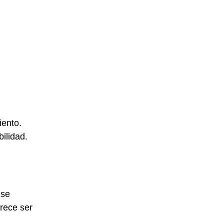
iento.
ilidad.
 se
rece ser