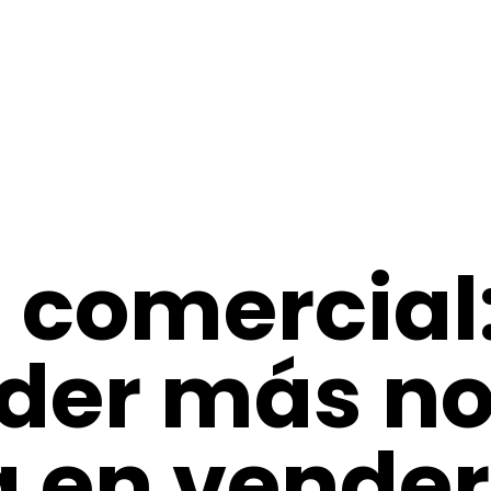
 comercial:
der más n
 en vende