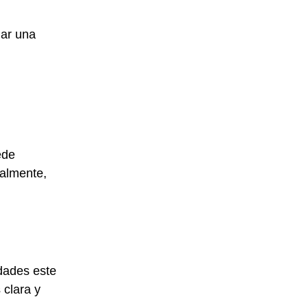
nar una
ede
ialmente,
dades este
clara y