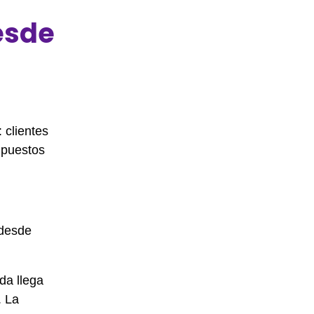
esde
 clientes
upuestos
 desde
da llega
. La