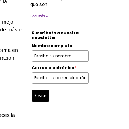
 la
que son
Leer más »
e mejor
rte más en
Suscríbete a nuestra
newsletter
Nombre completo
forma en
ración
Correo electrónico
*
Enviar
ecesita