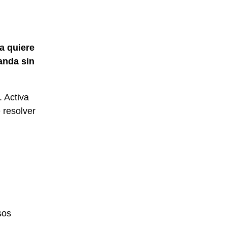
a quiere
anda sin
 Activa
 resolver
sos