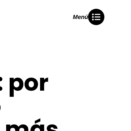
Menú
 por
o
r más