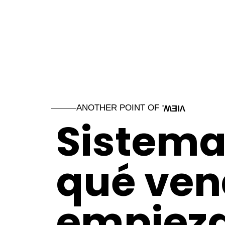
ANOTHER POINT OF
VIEW.
Sistema
qué ven
empieza