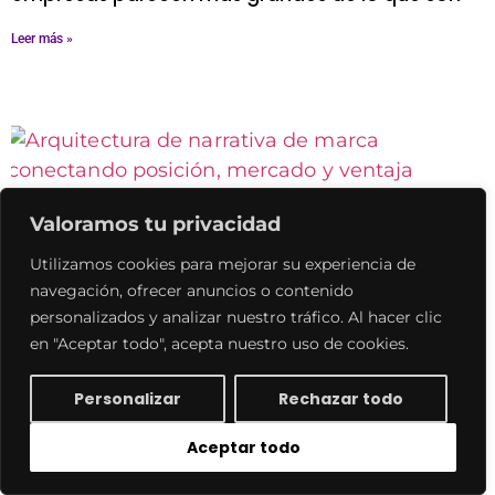
Leer más »
Valoramos tu privacidad
Utilizamos cookies para mejorar su experiencia de
navegación, ofrecer anuncios o contenido
Narrativa de marca: por qué el mercado no
personalizados y analizar nuestro tráfico. Al hacer clic
compra historias, compra dirección
en "Aceptar todo", acepta nuestro uso de cookies.
Leer más »
Personalizar
Rechazar todo
Aceptar todo